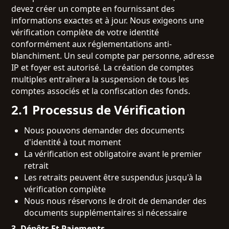
devez créer un compte en fournissant des
informations exactes et à jour. Nous exigeons une
vérification complète de votre identité
conformément aux réglementations anti-
blanchiment. Un seul compte par personne, adresse
IP et foyer est autorisé. La création de comptes
multiples entraînera la suspension de tous les
comptes associés et la confiscation des fonds.
2.1 Processus de Vérification
Nous pouvons demander des documents
d'identité à tout moment
La vérification est obligatoire avant le premier
retrait
Les retraits peuvent être suspendus jusqu'à la
vérification complète
Nous nous réservons le droit de demander des
documents supplémentaires si nécessaire
3. Dépôts Et Paiements