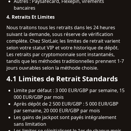
Autres : Paysafecard, Flexepin, virements
bancaires
4. Retraits Et Limites
Nous traitons tous les retraits dans les 24 heures
suivant la demande, sous réserve de vérification
complète. Chez SlotLair, les limites de retrait varient
selon votre statut VIP et votre historique de dépôt.
Les retraits par cryptomonnaie sont instantanés,
tandis que les méthodes traditionnelles prennent 1-7
jours ouvrables selon la méthode choisie.
4.1 Limites de Retrait Standards
Limite par défaut : 3 000 EUR/GBP par semaine, 15
000 EUR/GBP par mois
Après dépôt de 2 500 EUR/GBP : 5 000 EUR/GBP
par semaine, 20 000 EUR/GBP par mois
Les gains de jackpot sont payés intégralement
sans limitation
Les limites se réinitialisent le 1er de chaque mois