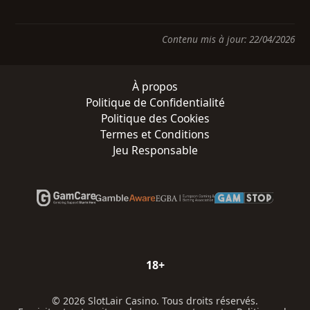
Contenu mis à jour: 22/04/2026
À propos
Politique de Confidentialité
Politique des Cookies
Termes et Conditions
Jeu Responsable
18+
©
2026
SlotLair Casino. Tous droits réservés.