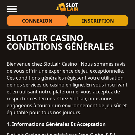
CONNEXION
INSCRIPTION
SLOTLAIR CASINO
CONDITIONS GÉNÉRALES
Bienvenue chez SlotLair Casino ! Nous sommes ravis
de vous offrir une expérience de jeu exceptionnelle.
Ces conditions générales régissent votre utilisation
de nos services de casino en ligne. En vous inscrivant
et en utilisant notre plateforme, vous acceptez de
respecter ces termes. Chez SlotLair, nous nous
engageons à fournir un environnement de jeu sûr et
équitable pour tous nos joueurs.
1. Informations Générales Et Acceptation
SlotLair Casino est exploité par Amo Global S.R.L.,