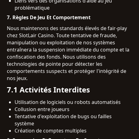
Liens vers des organisations d'aide au jeu
problématique
7. Règles De Jeu Et Comportement
Nous maintenons des standards élevés de fair-play
chez SlotLair Casino. Toute tentative de fraude,
manipulation ou exploitation de nos systèmes
entraînera la suspension immédiate du compte et la
confiscation des fonds. Nous utilisons des
technologies de pointe pour détecter les
comportements suspects et protéger l'intégrité de
nos jeux.
7.1 Activités Interdites
Utilisation de logiciels ou robots automatisés
Collusion entre joueurs
Tentative d'exploitation de bugs ou failles
système
Création de comptes multiples