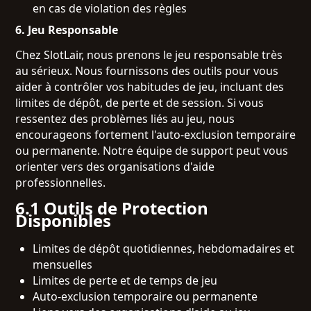
en cas de violation des règles
6. Jeu Responsable
Chez SlotLair, nous prenons le jeu responsable très
au sérieux. Nous fournissons des outils pour vous
aider à contrôler vos habitudes de jeu, incluant des
limites de dépôt, de perte et de session. Si vous
ressentez des problèmes liés au jeu, nous
encourageons fortement l'auto-exclusion temporaire
ou permanente. Notre équipe de support peut vous
orienter vers des organisations d'aide
professionnelles.
6.1 Outils de Protection
Disponibles
Limites de dépôt quotidiennes, hebdomadaires et
mensuelles
Limites de perte et de temps de jeu
Auto-exclusion temporaire ou permanente